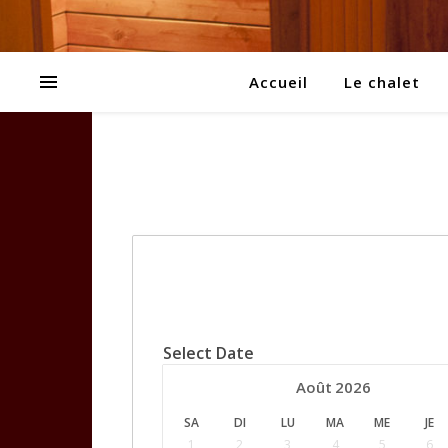
Accueil
Le chalet
Select Date
Août
2026
SA
DI
LU
MA
ME
JE
1
2
3
4
5
6