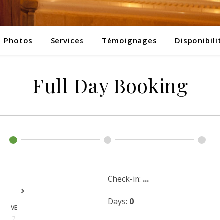
Photos
Services
Témoignages
Disponibili
Full Day Booking
Check-in:
...
›
Days:
0
VE
7