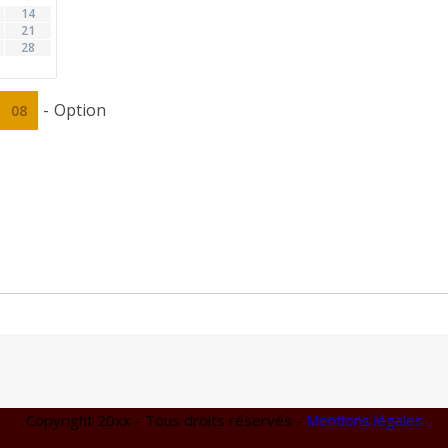
14
21
28
-
Option
08
Copyright 20xx - Tous droits réservés -
Mentions légales